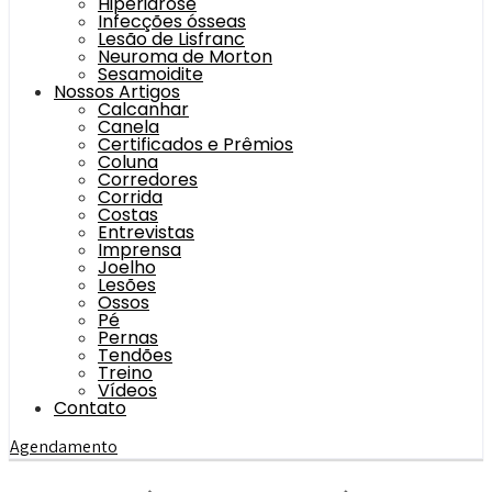
Hiperidrose
Infecções ósseas
Lesão de Lisfranc
Neuroma de Morton
Sesamoidite
Nossos Artigos
Calcanhar
Canela
Certificados e Prêmios
Coluna
Corredores
Corrida
Costas
Entrevistas
Imprensa
Joelho
Lesões
Ossos
Pé
Pernas
Tendões
Treino
Vídeos
Contato
Agendamento