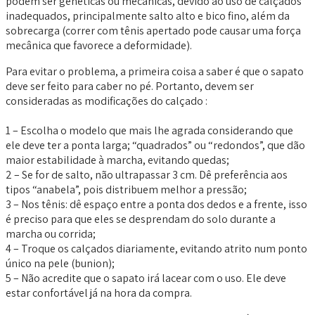
podem ser genéticas ou mecânicas, devido ao uso de calçados
inadequados, principalmente salto alto e bico fino, além da
sobrecarga (correr com tênis apertado pode causar uma força
mecânica que favorece a deformidade).
Para evitar o problema, a primeira coisa a saber é que o sapato
deve ser feito para caber no pé. Portanto, devem ser
consideradas as modificações do calçado :
1 – Escolha o modelo que mais lhe agrada considerando que
ele deve ter a ponta larga; “quadrados” ou “redondos”, que dão
maior estabilidade à marcha, evitando quedas;
2 – Se for de salto, não ultrapassar 3 cm. Dê preferência aos
tipos “anabela”, pois distribuem melhor a pressão;
3 – Nos tênis: dê espaço entre a ponta dos dedos e a frente, isso
é preciso para que eles se desprendam do solo durante a
marcha ou corrida;
4 – Troque os calçados diariamente, evitando atrito num ponto
único na pele (bunion);
5 – Não acredite que o sapato irá lacear com o uso. Ele deve
estar confortável já na hora da compra.