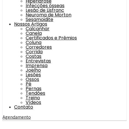
Hiperidrose
Infecções ósseas
Lesão de Lisfranc
Neuroma de Morton
Sesamoidite
Nossos Artigos
Calcanhar
Canela
Certificados e Prêmios
Coluna
Corredores
Corrida
Costas
Entrevistas
Imprensa
Joelho
Lesões
Ossos
Pé
Pernas
Tendões
Treino
Vídeos
Contato
Agendamento