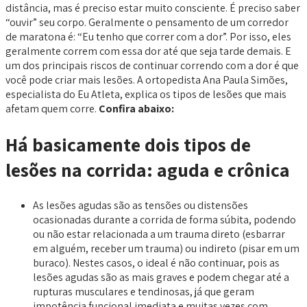
distância, mas é preciso estar muito consciente. É preciso saber
“ouvir” seu corpo. Geralmente o pensamento de um corredor
de maratona é: “Eu tenho que correr com a dor”. Por isso, eles
geralmente correm com essa dor até que seja tarde demais. E
um dos principais riscos de continuar correndo com a dor é que
você pode criar mais lesões. A ortopedista Ana Paula Simões,
especialista do Eu Atleta, explica os tipos de lesões que mais
afetam quem corre.
Confira abaixo:
Há basicamente dois tipos de
lesões na corrida: aguda e crônica
As lesões agudas são as tensões ou distensões
ocasionadas durante a corrida de forma súbita, podendo
ou não estar relacionada a um trauma direto (esbarrar
em alguém, receber um trauma) ou indireto (pisar em um
buraco). Nestes casos, o ideal é não continuar, pois as
lesões agudas são as mais graves e podem chegar até a
rupturas musculares e tendinosas, já que geram
impotência funcional imediata e muitas vezes com