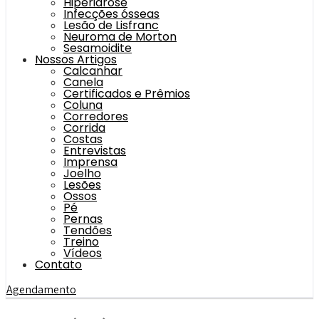
Hiperidrose
Infecções ósseas
Lesão de Lisfranc
Neuroma de Morton
Sesamoidite
Nossos Artigos
Calcanhar
Canela
Certificados e Prêmios
Coluna
Corredores
Corrida
Costas
Entrevistas
Imprensa
Joelho
Lesões
Ossos
Pé
Pernas
Tendões
Treino
Vídeos
Contato
Agendamento