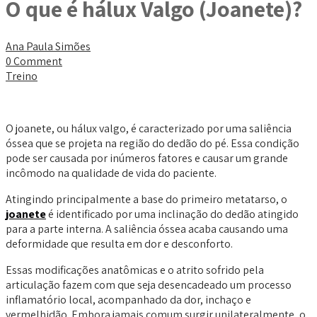
O que é hálux Valgo (Joanete)?
Ana Paula Simões
0 Comment
Treino
O joanete, ou hálux valgo, é caracterizado por uma saliência
óssea que se projeta na região do dedão do pé. Essa condição
pode ser causada por inúmeros fatores e causar um grande
incômodo na qualidade de vida do paciente.
Atingindo principalmente a base do primeiro metatarso, o
joanete
é identificado por uma inclinação do dedão atingido
para a parte interna. A saliência óssea acaba causando uma
deformidade que resulta em dor e desconforto.
Essas modificações anatômicas e o atrito sofrido pela
articulação fazem com que seja desencadeado um processo
inflamatório local, acompanhado da dor, inchaço e
vermelhidão. Embora jamais comum surgir unilateralmente, o