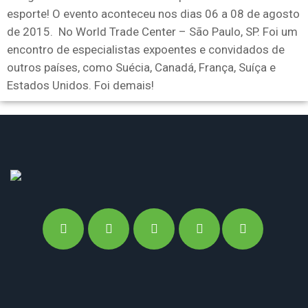
esporte! O evento aconteceu nos dias 06 a 08 de agosto
de 2015. No World Trade Center – São Paulo, SP. Foi um
encontro de especialistas expoentes e convidados de
outros países, como Suécia, Canadá, França, Suíça e
Estados Unidos. Foi demais!