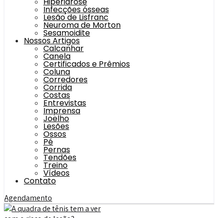
Hiperidrose
Infecções ósseas
Lesão de Lisfranc
Neuroma de Morton
Sesamoidite
Nossos Artigos
Calcanhar
Canela
Certificados e Prêmios
Coluna
Corredores
Corrida
Costas
Entrevistas
Imprensa
Joelho
Lesões
Ossos
Pé
Pernas
Tendões
Treino
Vídeos
Contato
Agendamento