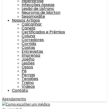
Hiperidrose
Infecções ósseas
Lesão de Lisfranc
Neuroma de Morton
Sesamoidite
Nossos Artigos
Calcanhar
Canela
Certificados e Prêmios
Coluna
Corredores
Corrida
Costas
Entrevistas
Imprensa
Joelho
Lesões
Ossos
Pé
Pernas
Tendões
Treino
Vídeos
Contato
Agendamento