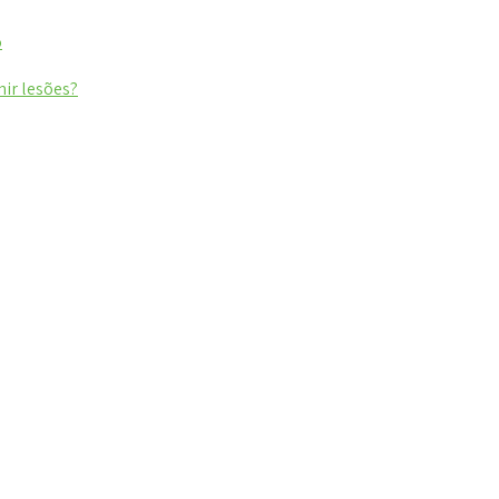
o
nir lesões?