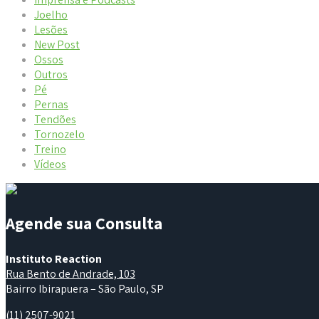
Joelho
Lesões
New Post
Ossos
Outros
Pé
Pernas
Tendões
Tornozelo
Treino
Vídeos
Agende sua Consulta
Instituto Reaction
Rua Bento de Andrade, 103
Bairro Ibirapuera – São Paulo, SP
(11) 2507-9021