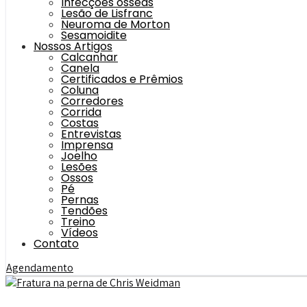
Infecções ósseas
Lesão de Lisfranc
Neuroma de Morton
Sesamoidite
Nossos Artigos
Calcanhar
Canela
Certificados e Prêmios
Coluna
Corredores
Corrida
Costas
Entrevistas
Imprensa
Joelho
Lesões
Ossos
Pé
Pernas
Tendões
Treino
Vídeos
Contato
Agendamento