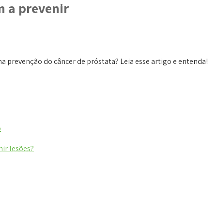
m a prevenir
 na prevenção do câncer de próstata? Leia esse artigo e entenda!
o
nir lesões?