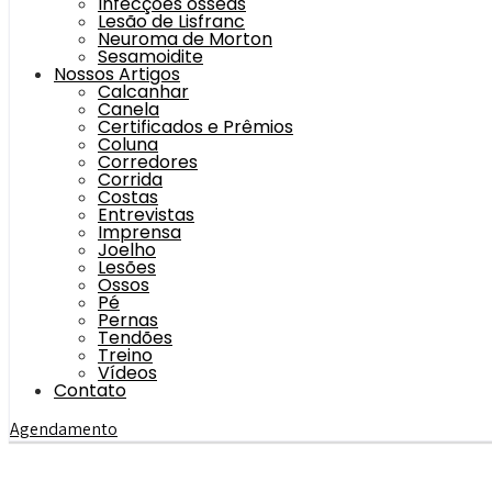
Infecções ósseas
Lesão de Lisfranc
Neuroma de Morton
Sesamoidite
Nossos Artigos
Calcanhar
Canela
Certificados e Prêmios
Coluna
Corredores
Corrida
Costas
Entrevistas
Imprensa
Joelho
Lesões
Ossos
Pé
Pernas
Tendões
Treino
Vídeos
Contato
Agendamento