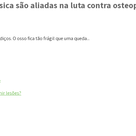
sica são aliadas na luta contra osteo
ços. O osso fica tão frágil que uma queda...
o
nir lesões?