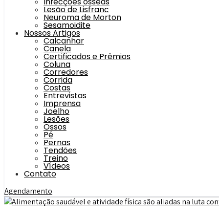
Infecções ósseas
Lesão de Lisfranc
Neuroma de Morton
Sesamoidite
Nossos Artigos
Calcanhar
Canela
Certificados e Prêmios
Coluna
Corredores
Corrida
Costas
Entrevistas
Imprensa
Joelho
Lesões
Ossos
Pé
Pernas
Tendões
Treino
Vídeos
Contato
Agendamento