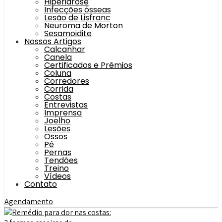
Hiperidrose
Infecções ósseas
Lesão de Lisfranc
Neuroma de Morton
Sesamoidite
Nossos Artigos
Calcanhar
Canela
Certificados e Prêmios
Coluna
Corredores
Corrida
Costas
Entrevistas
Imprensa
Joelho
Lesões
Ossos
Pé
Pernas
Tendões
Treino
Vídeos
Contato
Agendamento