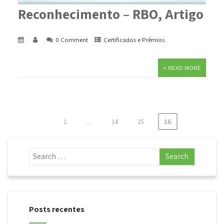
Reconhecimento – RBO, Artigo
0 Comment
Certificados e Prêmios
+ READ MORE
1
…
14
15
16
Paginação
de
posts
Posts recentes