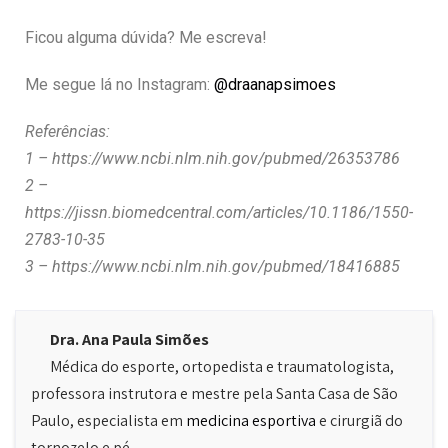
Ficou alguma dúvida? Me escreva!
Me segue lá no Instagram:
@draanapsimoes
Referências:
1 – https://www.ncbi.nlm.nih.gov/pubmed/26353786
2 –
https://jissn.biomedcentral.com/articles/10.1186/1550-
2783-10-35
3 – https://www.ncbi.nlm.nih.gov/pubmed/18416885
Dra. Ana Paula Simões
Médica do esporte, ortopedista e traumatologista,
professora instrutora e mestre pela Santa Casa de São
Paulo, especialista em
medicina esportiva
e cirurgiã do
tornozelo e pé.