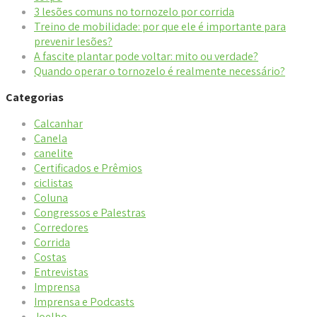
3 lesões comuns no tornozelo por corrida
Treino de mobilidade: por que ele é importante para
prevenir lesões?
A fascite plantar pode voltar: mito ou verdade?
Quando operar o tornozelo é realmente necessário?
Categorias
Calcanhar
Canela
canelite
Certificados e Prêmios
ciclistas
Coluna
Congressos e Palestras
Corredores
Corrida
Costas
Entrevistas
Imprensa
Imprensa e Podcasts
Joelho