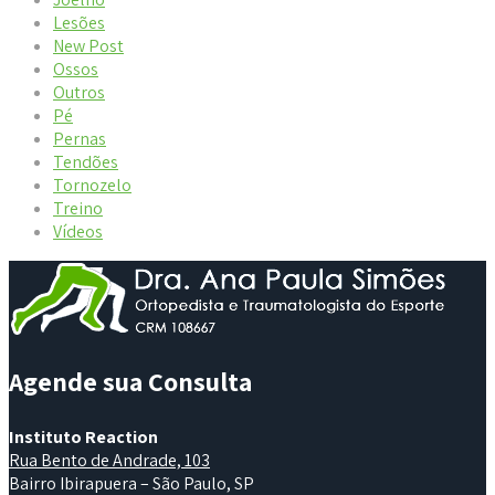
Lesões
New Post
Ossos
Outros
Pé
Pernas
Tendões
Tornozelo
Treino
Vídeos
Agende sua Consulta
Instituto Reaction
Rua Bento de Andrade, 103
Bairro Ibirapuera – São Paulo, SP