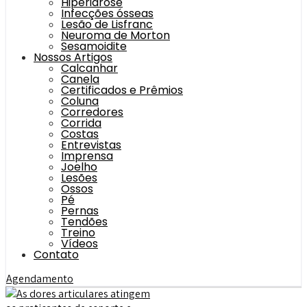
Hiperidrose
Infecções ósseas
Lesão de Lisfranc
Neuroma de Morton
Sesamoidite
Nossos Artigos
Calcanhar
Canela
Certificados e Prêmios
Coluna
Corredores
Corrida
Costas
Entrevistas
Imprensa
Joelho
Lesões
Ossos
Pé
Pernas
Tendões
Treino
Vídeos
Contato
Agendamento