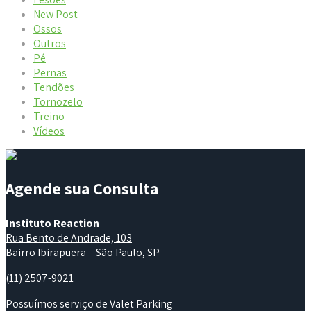
New Post
Ossos
Outros
Pé
Pernas
Tendões
Tornozelo
Treino
Vídeos
Agende sua Consulta
Instituto Reaction
Rua Bento de Andrade, 103
Bairro Ibirapuera – São Paulo, SP
(11) 2507-9021
Possuímos serviço de Valet Parking