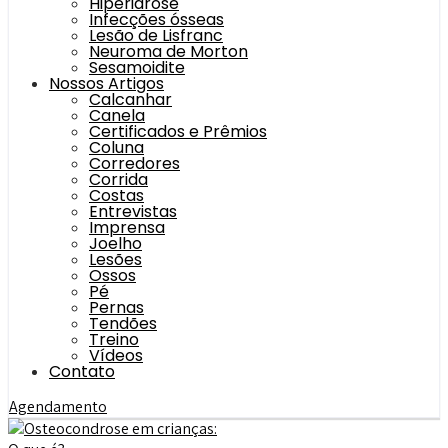
Hiperidrose
Infecções ósseas
Lesão de Lisfranc
Neuroma de Morton
Sesamoidite
Nossos Artigos
Calcanhar
Canela
Certificados e Prêmios
Coluna
Corredores
Corrida
Costas
Entrevistas
Imprensa
Joelho
Lesões
Ossos
Pé
Pernas
Tendões
Treino
Vídeos
Contato
Agendamento