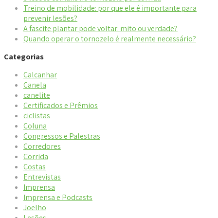
Treino de mobilidade: por que ele é importante para
prevenir lesões?
A fascite plantar pode voltar: mito ou verdade?
Quando operar o tornozelo é realmente necessário?
Categorias
Calcanhar
Canela
canelite
Certificados e Prêmios
ciclistas
Coluna
Congressos e Palestras
Corredores
Corrida
Costas
Entrevistas
Imprensa
Imprensa e Podcasts
Joelho
Lesões