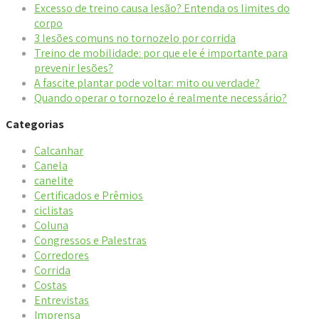
Excesso de treino causa lesão? Entenda os limites do
corpo
3 lesões comuns no tornozelo por corrida
Treino de mobilidade: por que ele é importante para
prevenir lesões?
A fascite plantar pode voltar: mito ou verdade?
Quando operar o tornozelo é realmente necessário?
Categorias
Calcanhar
Canela
canelite
Certificados e Prêmios
ciclistas
Coluna
Congressos e Palestras
Corredores
Corrida
Costas
Entrevistas
Imprensa