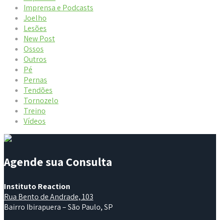
Imprensa e Podcasts
Joelho
Lesões
New Post
Ossos
Outros
Pé
Pernas
Tendões
Tornozelo
Treino
Vídeos
Agende sua Consulta
Instituto Reaction
Rua Bento de Andrade, 103
Bairro Ibirapuera – São Paulo, SP