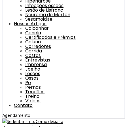
Hiperidrose
Infecções ósseas
Lesão de Lisfranc
Neuroma de Morton
Sesamoidite
Nossos Artigos
Calcanhar
Canela
Certificados e Prêmios
Coluna
Corredores
Corrida
Costas
Entrevistas
Imprensa
Joelho
Lesões
Ossos
Pé
Pernas
Tendões
Treino
Vídeos
Contato
Agendamento