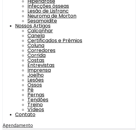
Hiperidrose
Infecções ósseas
Lesão de Lisfranc
Neuroma de Morton
Sesamoidite
Nossos Artigos
Calcanhar
Canela
Certificados e Prêmios
Coluna
Corredores
Corrida
Costas
Entrevistas
Imprensa
Joelho
Lesões
Ossos
Pé
Pernas
Tendões
Treino
Vídeos
Contato
Agendamento