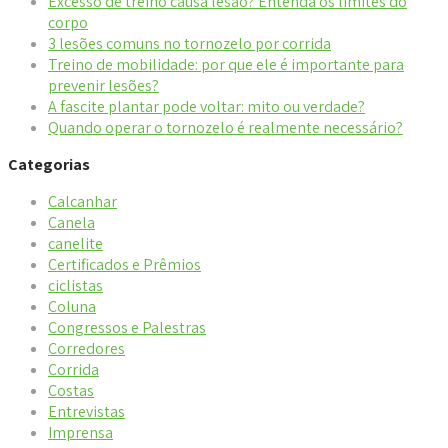
Excesso de treino causa lesão? Entenda os limites do
corpo
3 lesões comuns no tornozelo por corrida
Treino de mobilidade: por que ele é importante para
prevenir lesões?
A fascite plantar pode voltar: mito ou verdade?
Quando operar o tornozelo é realmente necessário?
Categorias
Calcanhar
Canela
canelite
Certificados e Prêmios
ciclistas
Coluna
Congressos e Palestras
Corredores
Corrida
Costas
Entrevistas
Imprensa