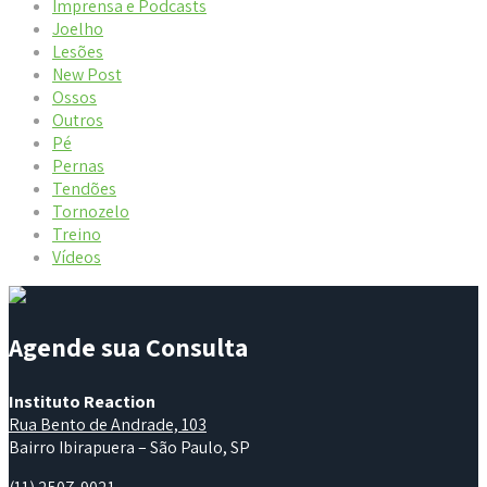
Imprensa e Podcasts
Joelho
Lesões
New Post
Ossos
Outros
Pé
Pernas
Tendões
Tornozelo
Treino
Vídeos
Agende sua Consulta
Instituto Reaction
Rua Bento de Andrade, 103
Bairro Ibirapuera – São Paulo, SP