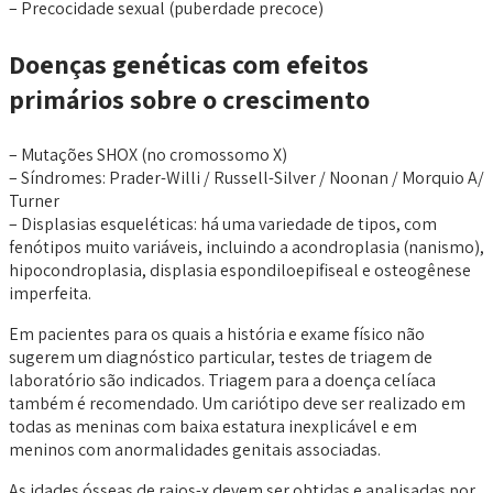
– Precocidade sexual (puberdade precoce)
Doenças genéticas com efeitos
primários sobre o crescimento
– Mutações SHOX (no cromossomo X)
– Síndromes: Prader-Willi / Russell-Silver / Noonan / Morquio A/
Turner
– Displasias esqueléticas: há uma variedade de tipos, com
fenótipos muito variáveis, incluindo a acondroplasia (nanismo),
hipocondroplasia, displasia espondiloepifiseal e osteogênese
imperfeita.
Em pacientes para os quais a história e exame físico não
sugerem um diagnóstico particular, testes de triagem de
laboratório são indicados. Triagem para a doença celíaca
também é recomendado. Um cariótipo deve ser realizado em
todas as meninas com baixa estatura inexplicável e em
meninos com anormalidades genitais associadas.
As idades ósseas de raios-x devem ser obtidas e analisadas por