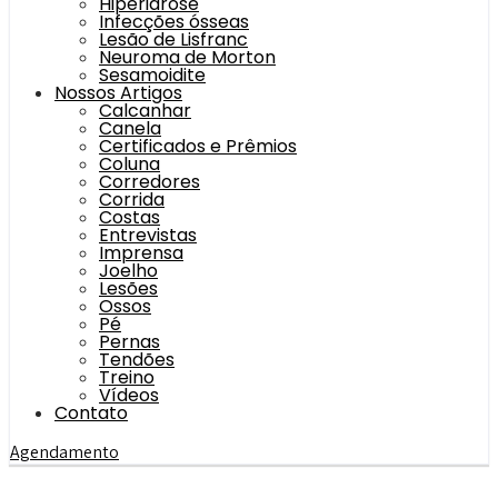
Hiperidrose
Infecções ósseas
Lesão de Lisfranc
Neuroma de Morton
Sesamoidite
Nossos Artigos
Calcanhar
Canela
Certificados e Prêmios
Coluna
Corredores
Corrida
Costas
Entrevistas
Imprensa
Joelho
Lesões
Ossos
Pé
Pernas
Tendões
Treino
Vídeos
Contato
Agendamento