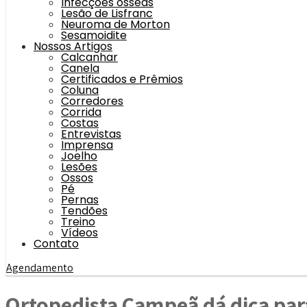
Infecções ósseas
Lesão de Lisfranc
Neuroma de Morton
Sesamoidite
Nossos Artigos
Calcanhar
Canela
Certificados e Prêmios
Coluna
Corredores
Corrida
Costas
Entrevistas
Imprensa
Joelho
Lesões
Ossos
Pé
Pernas
Tendões
Treino
Vídeos
Contato
Agendamento
Ortopedista Campeã dá dica para