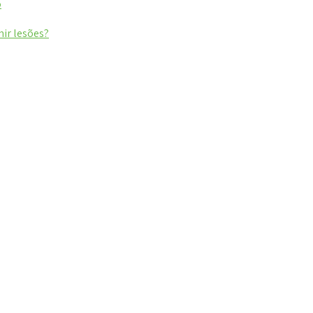
o
nir lesões?