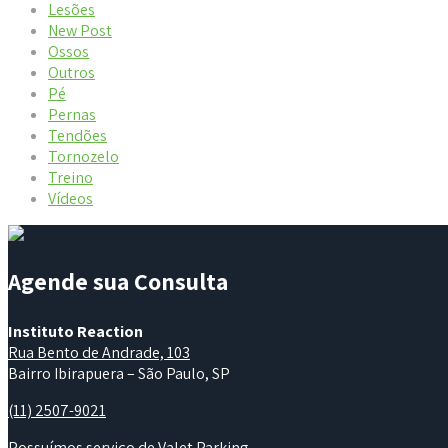
Lesões
New Post
Ossos
Outros
Pé
Pernas
Tendões
Tornozelo
Treino
Vídeos
Agende sua Consulta
Instituto Reaction
Rua Bento de Andrade, 103
Bairro Ibirapuera – São Paulo, SP
(11) 2507-9021
Possuímos serviço de Valet Parking