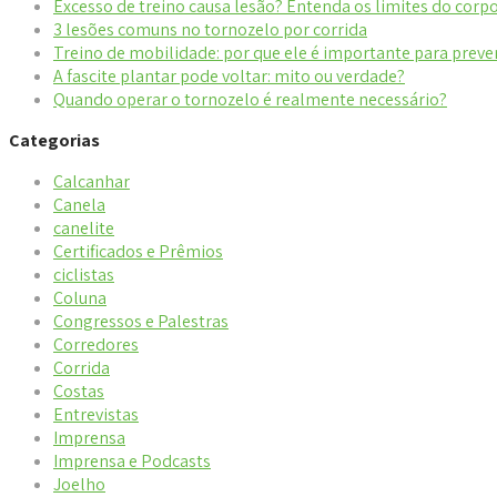
Excesso de treino causa lesão? Entenda os limites do corp
3 lesões comuns no tornozelo por corrida
Treino de mobilidade: por que ele é importante para preve
A fascite plantar pode voltar: mito ou verdade?
Quando operar o tornozelo é realmente necessário?
Categorias
Calcanhar
Canela
canelite
Certificados e Prêmios
ciclistas
Coluna
Congressos e Palestras
Corredores
Corrida
Costas
Entrevistas
Imprensa
Imprensa e Podcasts
Joelho