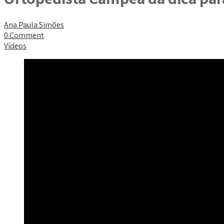
Ana Paula Simões
0 Comment
Vídeos