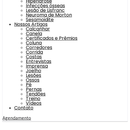
Hiperidrose
Infecções ósseas
Lesão de Lisfranc
Neuroma de Morton
Sesamoidite
Nossos Artigos
Calcanhar
Canela
Certificados e Prêmios
Coluna
Corredores
Corrida
Costas
Entrevistas
Imprensa
Joelho
Lesões
Ossos
Pé
Pernas
Tendões
Treino
Vídeos
Contato
Agendamento