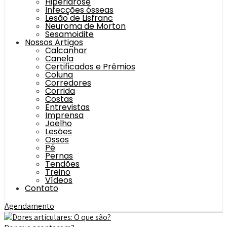
Hiperidrose
Infecções ósseas
Lesão de Lisfranc
Neuroma de Morton
Sesamoidite
Nossos Artigos
Calcanhar
Canela
Certificados e Prêmios
Coluna
Corredores
Corrida
Costas
Entrevistas
Imprensa
Joelho
Lesões
Ossos
Pé
Pernas
Tendões
Treino
Vídeos
Contato
Agendamento