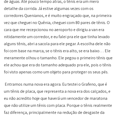
de águas. Até pouco tempo atras, o tênis era um mero
detalhe da corrida. Já estive algumas vezes com os
corredores Quenianos, e é muito engraçado que, na primeira
vez que cheguei no Quênia, cheguei com 80 pares de tênis. O
cara que me recepcionou no aeroporto e dirigiu a van era
nitidamente um corredor, e eu falei pra ele que tinha levado
alguns tênis, abri a sacola para ele pegar. A escolha dele não
foi com base na marca, se o tênis era alto, se era baixo… Ele
meramente olhou o tamanho. Ele pegou o primeiro tênis que
ele achou que era do tamanho adequado pra ele, pois o tênis
foi visto apenas como um objeto para proteger os seus pés.
Entramos numa nova era agora. Eu testei o Grafeno, que é
um tênis de placa, que representa a nova era dos calçados, e
eu não acredito hoje que haverá um vencedor de maratona
que não utilize um tênis com placa. Porque o tênis realmente
faz diferença, principalmente na redução de desgaste da