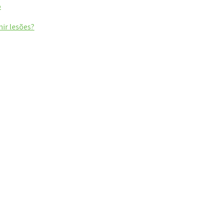
o
nir lesões?