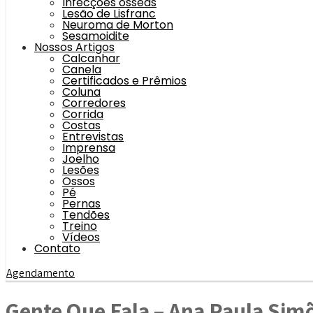
Infecções ósseas
Lesão de Lisfranc
Neuroma de Morton
Sesamoidite
Nossos Artigos
Calcanhar
Canela
Certificados e Prêmios
Coluna
Corredores
Corrida
Costas
Entrevistas
Imprensa
Joelho
Lesões
Ossos
Pé
Pernas
Tendões
Treino
Vídeos
Contato
Agendamento
Gente Que Fala – Ana Paula Sim