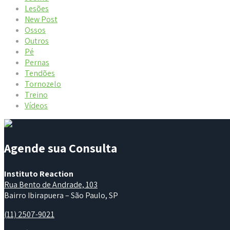
Lesões
New Post
Ossos
Outros
Pé
Pernas
Tendões
Tornozelo
Treino
Vídeos
Agende sua Consulta
Instituto Reaction
Rua Bento de Andrade, 103
Bairro Ibirapuera – São Paulo, SP
(11) 2507-9021