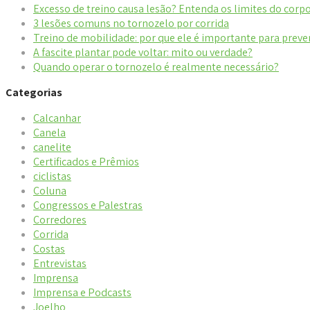
Excesso de treino causa lesão? Entenda os limites do corp
3 lesões comuns no tornozelo por corrida
Treino de mobilidade: por que ele é importante para preve
A fascite plantar pode voltar: mito ou verdade?
Quando operar o tornozelo é realmente necessário?
Categorias
Calcanhar
Canela
canelite
Certificados e Prêmios
ciclistas
Coluna
Congressos e Palestras
Corredores
Corrida
Costas
Entrevistas
Imprensa
Imprensa e Podcasts
Joelho