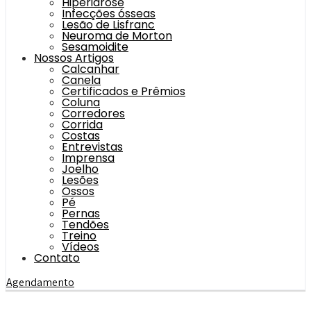
Hiperidrose
Infecções ósseas
Lesão de Lisfranc
Neuroma de Morton
Sesamoidite
Nossos Artigos
Calcanhar
Canela
Certificados e Prêmios
Coluna
Corredores
Corrida
Costas
Entrevistas
Imprensa
Joelho
Lesões
Ossos
Pé
Pernas
Tendões
Treino
Vídeos
Contato
Agendamento