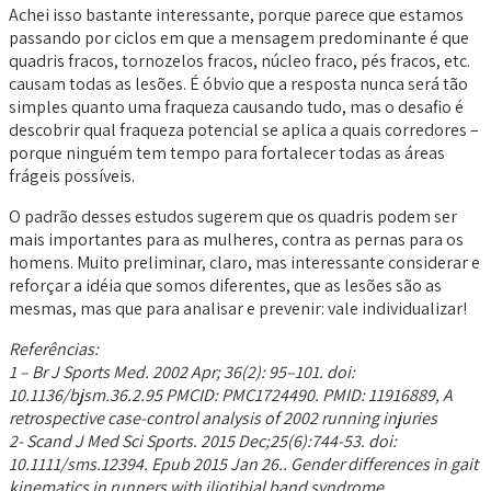
Achei isso bastante interessante, porque parece que estamos
passando por ciclos em que a mensagem predominante é que
quadris fracos, tornozelos fracos, núcleo fraco, pés fracos, etc.
causam todas as lesões. É óbvio que a resposta nunca será tão
simples quanto uma fraqueza causando tudo, mas o desafio é
descobrir qual fraqueza potencial se aplica a quais corredores –
porque ninguém tem tempo para fortalecer todas as áreas
frágeis possíveis.
O padrão desses estudos sugerem que os quadris podem ser
mais importantes para as mulheres, contra as pernas para os
homens. Muito preliminar, claro, mas interessante considerar e
reforçar a idéia que somos diferentes, que as lesões são as
mesmas, mas que para analisar e prevenir: vale individualizar!
Referências:
1 – Br J Sports Med. 2002 Apr; 36(2): 95–101. doi:
10.1136/bjsm.36.2.95 PMCID: PMC1724490. PMID: 11916889, A
retrospective case-control analysis of 2002 running injuries
2- Scand J Med Sci Sports. 2015 Dec;25(6):744-53. doi:
10.1111/sms.12394. Epub 2015 Jan 26.. Gender differences in gait
kinematics in runners with iliotibial band syndrome.