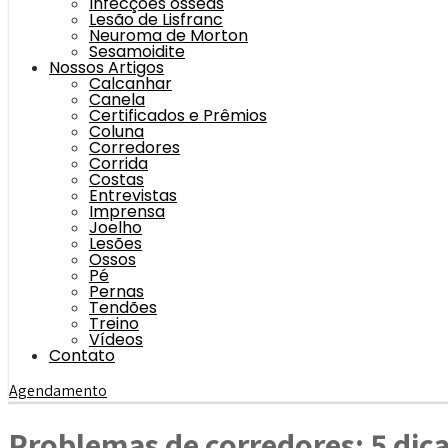
Infecções ósseas
Lesão de Lisfranc
Neuroma de Morton
Sesamoidite
Nossos Artigos
Calcanhar
Canela
Certificados e Prêmios
Coluna
Corredores
Corrida
Costas
Entrevistas
Imprensa
Joelho
Lesões
Ossos
Pé
Pernas
Tendões
Treino
Vídeos
Contato
Agendamento
Problemas de corredores: 5 dica