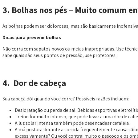
3. Bolhas nos pés – Muito comum en
As bolhas podem ser dolorosas, mas são basicamente inofensivas
Dicas para prevenir bolhas
Não corra com sapatos novos ou meias inapropriadas. Use técnica
sabe quais são seus pontos de pressão, use protetores.
4. Dor de cabeça
Sua cabeça dói quando você corre? Possíveis razões incluem:
Desidratação ou perda de sal. Bebidas esportivas eletrolít
Treino for muito intenso, que pode levar a uma dor de cabe
A luz solar intensa também pode desencadear cefaleia.
A má postura durante a corrida frequentemente causa cãibr
excessivamente? Ou você contrai muito o pescoço e os om