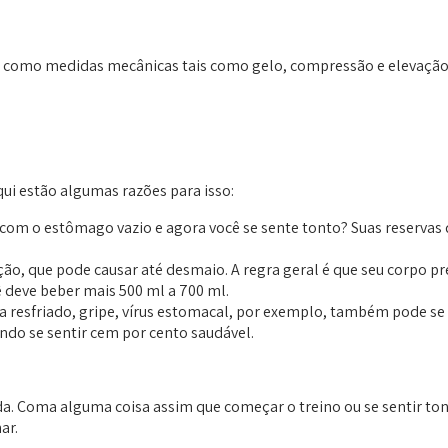
 como medidas mecânicas tais como gelo, compressão e elevação.
qui estão algumas razões para isso:
m o estômago vazio e agora você se sente tonto? Suas reservas d
ação, que pode causar até desmaio. A regra geral é que seu corpo 
ê deve beber mais 500 ml a 700 ml.
a resfriado, gripe, vírus estomacal, por exemplo, também pode se 
ndo se sentir cem por cento saudável.
ida. Coma alguma coisa assim que começar o treino ou se sentir to
ar.