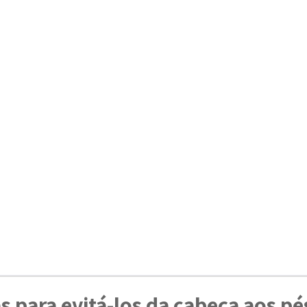
s para evitá-los da cabeça aos pé