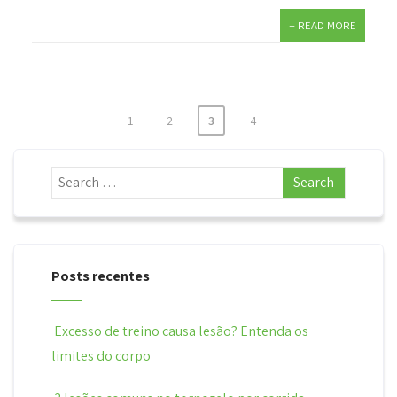
+ READ MORE
1
2
3
4
Paginação
de
posts
Posts recentes
Excesso de treino causa lesão? Entenda os
limites do corpo