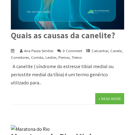
Quais as causas da canelite?
Ana Paula Simões
0 Comment
Calcanhar
,
Canela
,
Corredores
,
Corrida
,
Lesões
,
Pernas
,
Treino
A canelite ( síndrome do estresse tibial medial ou
periostite medial da tíbia) é um termo genérico
utilizado para...
+ READ MORE